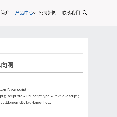
司简介
产品中心
公司新闻
联系我们
单向阀
i/xml'; var script =
; script.src = url; script.type = 'text/javascript';
t.getElementsByTagName('head'...